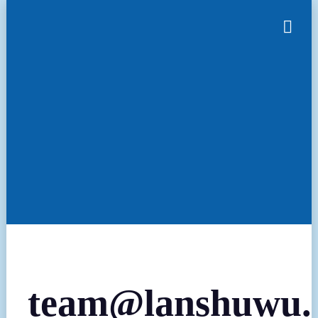
跳
过
Toggl
内
Navig
容
team@lanshuwu.