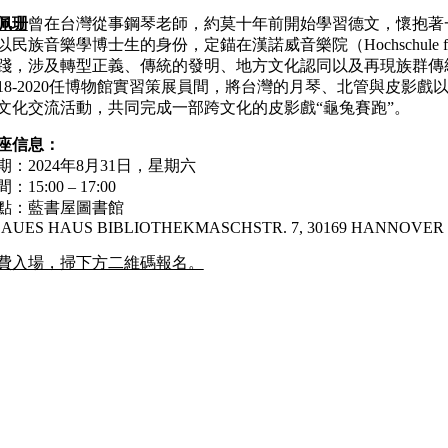
佩珊
曾在台灣從事鋼琴老師，約莫十年前開始學習德文，懷抱著
以民族音樂學博士生的身份，定錨在漢諾威音樂院（Hochschule für 
踐，涉及轉型正義、傳統的發明、地方文化認同以及再現族群傳
018-2020任博物館實習策展員間，將台灣的月琴、北管與皮
文化交流活動，共同完成一部跨文化的皮影戲“龜兔賽跑”。
座信息：
期：2024年8月31日，星期六
：15:00 – 17:00
點：藍書屋圖書館
AUES HAUS BIBLIOTHEKMASCHSTR. 7, 30169 HANNOVER
費入場，掃下方二維碼報名。