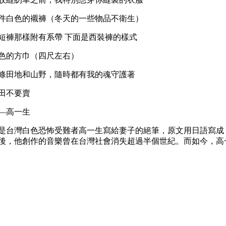
件白色的襯褲（冬天的一些物品不衛生）
短褲那樣附有系帶 下面是西裝褲的樣式
色的方巾（四尺左右）
條田地和山野，隨時都有我的魂守護著
田不要賣
—高一生
是台灣白色恐怖受難者高一生寫給妻子的絕筆，原文用日語寫成
後，他創作的音樂曾在台灣社會消失超過半個世紀。而如今，高