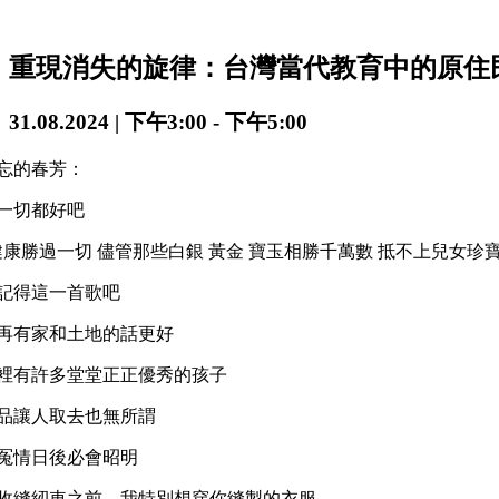
重現消失的旋律：台灣當代教育中的原住
31.08.2024 | 下午3:00
-
下午5:00
忘的春芳：
一切都好吧
健康勝過一切 儘管那些白銀 黃金 寶玉相勝千萬數 抵不上兒女珍寶
記得這一首歌吧
再有家和土地的話更好
裡有許多堂堂正正優秀的孩子
品讓人取去也無所謂
冤情日後必會昭明
收縫紉車之前，我特別想穿你縫製的衣服