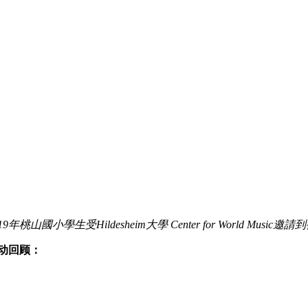
19
年桃山國小學生受Hildesheim
大學 Center for World Music
邀請到
动回顾：