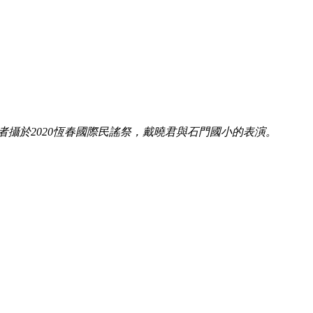
者攝於
2020
恆春國際民謠祭，戴曉君與石門國小的表演。