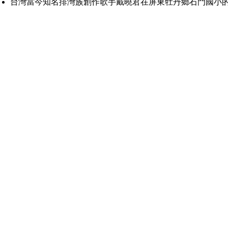
台灣當今知名排灣族創作歌手戴曉君在屏東牡丹鄉石門國小的古謠