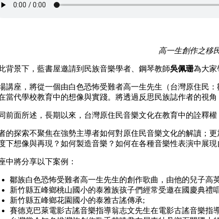
高一生創作之移
此背景下，藍書屋邀請到民族音樂學者、鋼琴教師
吳佩珊
為大家
場講座，將從一個由白色恐怖受難者高一生先生（台灣原住民：
在當代學校教育中的想像與實踐。將透過反思民族誌作者的視角
同前面所述，長期以來，台灣原住民音樂文化在教育中的詮釋權
者的探索不聚焦在強勢主導者如何對原住民音樂文化的解讀；更
度下想像與再現？如何製造音樂？如何在各種音樂性表演中展現
座中將分享以下案例：
鄒族白色恐怖受難者高一生先生的創作歌曲，由他的兒子高英
新竹縣五峰鄉桃山國小的泰雅族孩子們經常受邀在國慶典禮唱
新竹縣五峰鄉花園國小的泰雅古謠傳承;
賽德克巴萊電影古謠音樂指導翁志文先生在電影古謠音樂指導