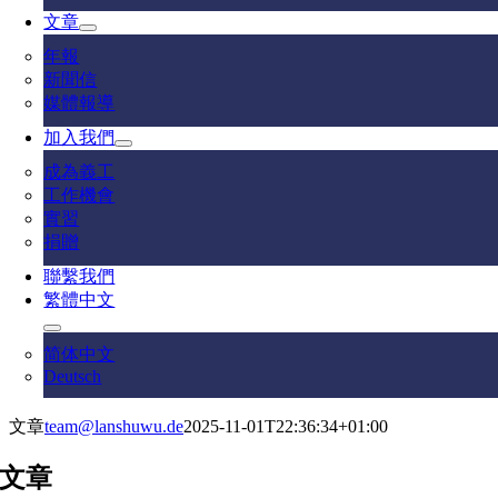
文章
年報
新聞信
媒體報導
加入我們
成為義工
工作機會
實習
捐贈
聯繫我們
繁體中文
简体中文
Deutsch
文章
team@lanshuwu.de
2025-11-01T22:36:34+01:00
文章