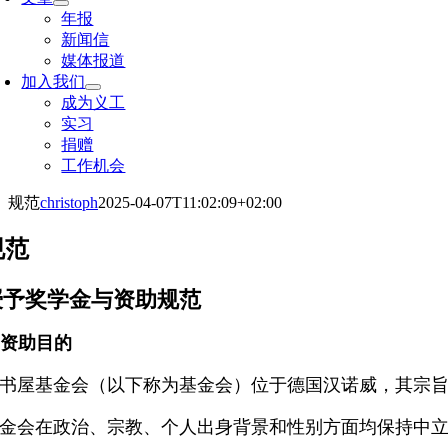
年报
新闻信
媒体报道
加入我们
成为义工
实习
捐赠
工作机会
规范
christoph
2025-04-07T11:02:09+02:00
规范
授予奖学金与资助规范
. 资助目的
书屋基金会（以下称为基金会）位于德国汉诺威，其宗
金会在政治、宗教、个人出身背景和性别方面均保持中