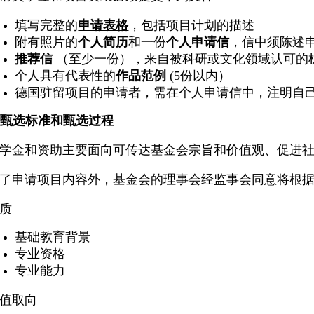
填写完整的
申请表格
，
包括项目计划的描述
附有照片的
个人简历
和一份
个人申请信
，信
中须
陈述
推荐信
（至少一份），来自被科研或文化领域认可的
个人具有代表性的
作品范例
(5份以内）
德国驻留项目的申请者，需在个人申请信中，注明自
. 甄选标准和甄选过程
学金和资助主要面向可传达基金会宗旨和价值观、促进社
了申请项目内容外，基金会的理事会经监事会同意将根据
质
基础教育背景
专业资格
专业能力
值取向