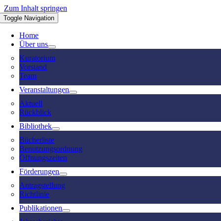
Zum Inhalt springen
Toggle Navigation
Home
Über uns
Kuratorium
Vorstand
Team
Veranstaltungen
Aktuell
Rückblick
Bibliothek
Bücherliste
Benutzungsordnung
Öffnungszeiten
Förderungen
Antragstellung
Richtlinie
Publikationen