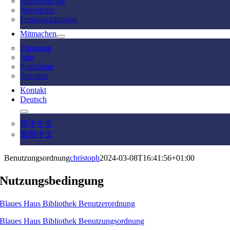
Jahresberichte
Newsletter
Pressemeldungen
Mitmachen
Ehrenamt
Jobs
Praktikum
Spenden
Kontakt
Deutsch
简体中文
繁體中文
Benutzungsordnung
christoph
2024-03-08T16:41:56+01:00
Nutzungsbedingung
Blaues Haus Bibliothek Benutzerordnung
Blaues Haus Bibliothek Benutzungsordnung