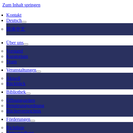
Zum Inhalt springen
Kontakt
Deutsch
简体中文
Über uns
Vorstand
Kuratorium
Team
Veranstaltungen
Aktuell
Rückblick
Bibliothek
Öffnungszeiten
Benutzungsordnung
Bücherverzeichnis
Förderungen
Richtlinie
Antragstellung