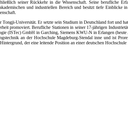
chließlich seiner Rückkehr in die Wissenschaft. Seine berufliche Erf
kademischen und industriellen Bereich und besitzt tiefe Einblicke 
enschaft.
r Tongji-Universität. Er setzte sein Studium in Deutschland fort und ha
t promoviert. Berufliche Stationen in seiner 17-jährigen Industrietät
nologie (ISTec) GmbH in Garching, Siemens KWU-N in Erlangen (heute
ngstechnik an der Hochschule Magdeburg-Stendal inne und ist Prore
intergrund, der eine leitende Position an einer deutschen Hochschule 