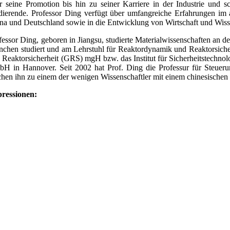
r seine Promotion bis hin zu seiner Karriere in der Industrie und s
dierende. Professor Ding verfügt über umfangreiche Erfahrungen im a
na und Deutschland sowie in die Entwicklung von Wirtschaft und Wiss
fessor Ding, geboren in Jiangsu, studierte Materialwissenschaften an de
chen studiert und am Lehrstuhl für Reaktordynamik und Reaktorsicherhei
 Reaktorsicherheit (GRS) mgH bzw. das Institut für Sicherheitstech
H in Hannover. Seit 2002 hat Prof. Ding die Professur für Steueru
hen ihn zu einem der wenigen Wissenschaftler mit einem chinesischen H
ressionen: